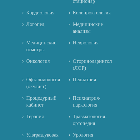
стационар
Кардиология
Колопроктология
Логопед
Медицинские
анализы
Медицинские
Неврология
осмотры
Онкология
Оториноларингология
(ЛОР)
Офтальмология
Педиатрия
(окулист)
Процедурный
Психиатрия-
кабинет
наркология
Терапия
Травматология-
ортопедия
Ультразвуковая
Урология