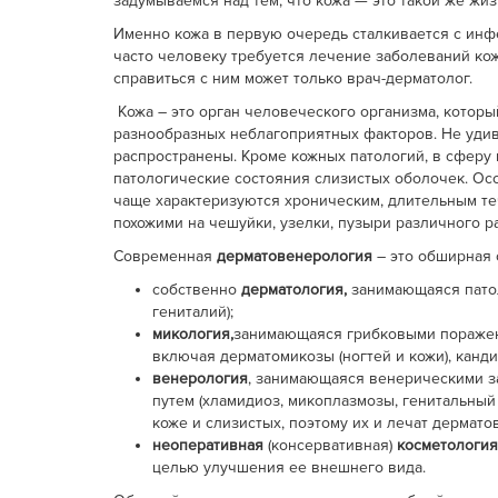
задумываемся над тем, что кожа — это такой же жиз
Именно кожа в первую очередь сталкивается с инф
часто человеку требуется лечение заболеваний кож
справиться с ним может только врач-дерматолог.
Кожа – это орган человеческого организма, котор
разнообразных неблагоприятных факторов. Не удив
распространены. Кроме кожных патологий, в сферу 
патологические состояния слизистых оболочек. Особ
чаще характеризуются хроническим, длительным те
похожими на чешуйки, узелки, пузыри различного р
Современная
дерматовенерология
– это обширная 
собственно
дерматология,
занимающаяся патоло
гениталий);
микология,
занимающаяся грибковыми поражения
включая дерматомикозы (ногтей и кожи), канди
венерология
, занимающаяся венерическими з
путем (хламидиоз, микоплазмозы, генитальный
коже и слизистых, поэтому их и лечат дермато
неоперативная
(консервативная)
косметологи
целью улучшения ее внешнего вида.