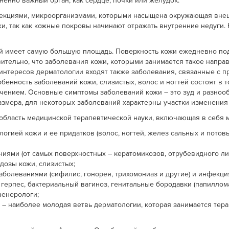
ненно важный орган, как сердце, почки или желудок.
екциями, микроорганизмами, которыми насыщена окружающая внешн
и, так как кожные покровы начинают отражать внутренние недуги.
ый имеет самую большую площадь. Поверхность кожи ежедневно по
ительно, что заболевания кожи, которыми занимается такое напра
интересов дерматологии входят также заболевания, связанные с пр
енность заболеваний кожи, слизистых, волос и ногтей состоят в т
чением. Основные симптомы заболеваний кожи – это зуд и разноо
азмера, для некоторых заболеваний характерны участки изменения
область медицинской терапевтической науки, включающая в себя 
гией кожи и ее придатков (волос, ногтей, желез сальных и потовы
ми (от самых поверхностных – кератомикозов, отрубевидного лиша
дозы кожи, слизистых;
аболеваниями (сифилис, гонорея, трихомониаз и другие) и инфе
 герпес, бактериальный вагиноз, генитальные бородавки (папиллом
венерологи;
я
– наиболее молодая ветвь дерматологии, которая занимается тер