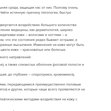
яя среда, защищая нас от них. Поэтому очень
 Найти истинную причину патологии, быстро
двергается воздействию большого количества
вление медицины, как дерматология, широко
идатками кожи – волосами и ногтями – и
ом, что эти состояния редко бывают острыми, а
бразные высыпания. Изменения на коже могут быть
 цвета кожи – красноватые или белесые.
много направлений:
х), а также слизистых оболочек (ротовой полости и
я, до глубоких – споротрихоз, хромомикоз),
кциями, передающимися преимущественно половым
атоз) и другие, которые чаще всего проявляются на
апевтическими методами воздействия на кожу с