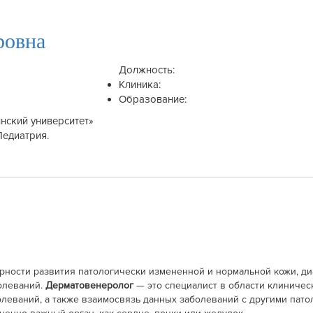
ровна
Должность:
Клиника:
Образование:
нский университет»
Педиатрия.
ности развития патологически измененной и нормальной кожи, ди
олеваний.
Дерматовенеролог
— это специалист в области клиниче
олеваний, а также взаимосвязь данных заболеваний с другими пат