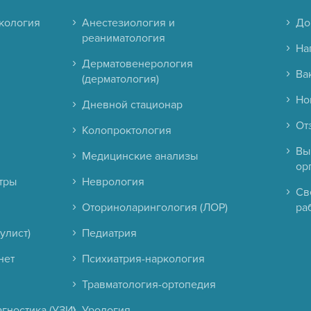
кология
Анестезиология и
До
реаниматология
На
Дерматовенерология
Ва
(дерматология)
Но
Дневной стационар
От
Колопроктология
Вы
Медицинские анализы
ор
тры
Неврология
Св
Оториноларингология (ЛОР)
ра
улист)
Педиатрия
нет
Психиатрия-наркология
Травматология-ортопедия
гностика (УЗИ)
Урология