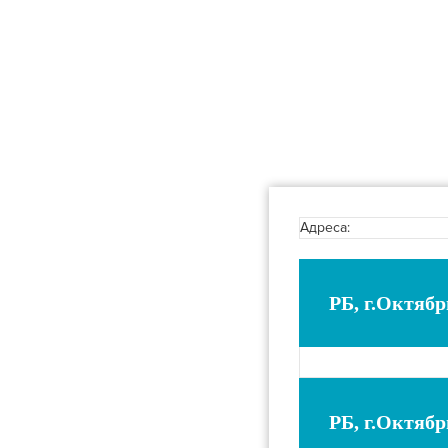
Адреса:
РБ, г.Октябр
РБ, г.Октябр