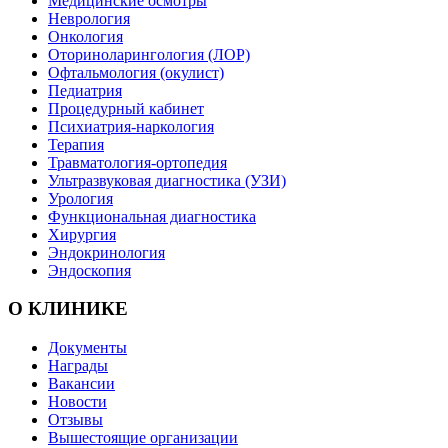
Медицинские осмотры
Неврология
Онкология
Оториноларингология (ЛОР)
Офтальмология (окулист)
Педиатрия
Процедурный кабинет
Психиатрия-наркология
Терапия
Травматология-ортопедия
Ультразвуковая диагностика (УЗИ)
Урология
Функциональная диагностика
Хирургия
Эндокринология
Эндоскопия
О КЛИНИКЕ
Документы
Награды
Вакансии
Новости
Отзывы
Вышестоящие организации