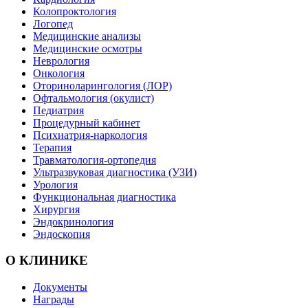
Колопроктология
Логопед
Медицинские анализы
Медицинские осмотры
Неврология
Онкология
Оториноларингология (ЛОР)
Офтальмология (окулист)
Педиатрия
Процедурный кабинет
Психиатрия-наркология
Терапия
Травматология-ортопедия
Ультразвуковая диагностика (УЗИ)
Урология
Функциональная диагностика
Хирургия
Эндокринология
Эндоскопия
О КЛИНИКЕ
Документы
Награды