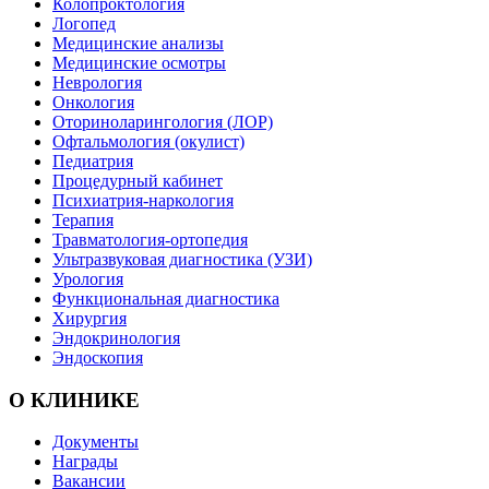
Колопроктология
Логопед
Медицинские анализы
Медицинские осмотры
Неврология
Онкология
Оториноларингология (ЛОР)
Офтальмология (окулист)
Педиатрия
Процедурный кабинет
Психиатрия-наркология
Терапия
Травматология-ортопедия
Ультразвуковая диагностика (УЗИ)
Урология
Функциональная диагностика
Хирургия
Эндокринология
Эндоскопия
О КЛИНИКЕ
Документы
Награды
Вакансии