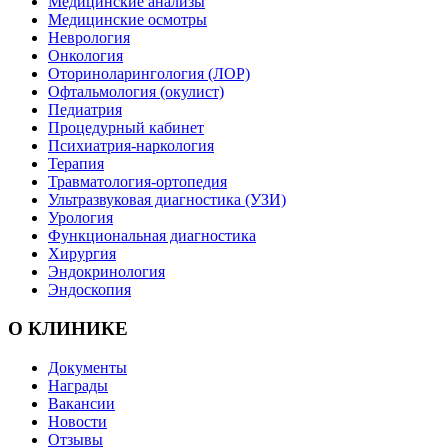
Медицинские анализы
Медицинские осмотры
Неврология
Онкология
Оториноларингология (ЛОР)
Офтальмология (окулист)
Педиатрия
Процедурный кабинет
Психиатрия-наркология
Терапия
Травматология-ортопедия
Ультразвуковая диагностика (УЗИ)
Урология
Функциональная диагностика
Хирургия
Эндокринология
Эндоскопия
О КЛИНИКЕ
Документы
Награды
Вакансии
Новости
Отзывы