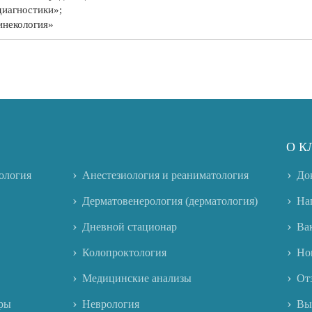
диагностики»;
инекология»
О К
ология
Анестезиология и реаниматология
До
Дерматовенерология (дерматология)
На
Дневной стационар
Ва
Колопроктология
Но
Медицинские анализы
От
ры
Неврология
Вы