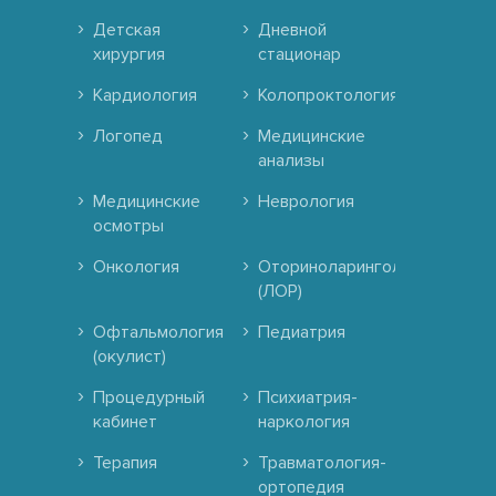
Детская
Дневной
хирургия
стационар
Кардиология
Колопроктология
Логопед
Медицинские
анализы
Медицинские
Неврология
осмотры
Онкология
Оториноларингология
(ЛОР)
Офтальмология
Педиатрия
(окулист)
Процедурный
Психиатрия-
кабинет
наркология
Терапия
Травматология-
ортопедия